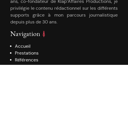
ans, co-fondateur de Klap’Affaires Productions, je
privilégie le contenu rédactionnel sur les différents
supports grâce à mon parcours journalistique
depuis plus de 30 ans.
Navigation
Accueil
Prestations
Références
Clients
Actualités
Politique de confidentialité
Politique de cookies (UE)
Infos pratiques
09 50 26 68 99
redaction@journalisteredacteur.fr