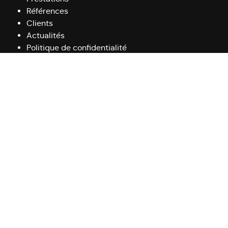
Références
Clients
Actualités
Politique de confidentialité
Politique de cookies (UE)
Infos pratiques
09 50 26 68 99
redaction@journalisteredacteur.fr
69100 Villeurbanne